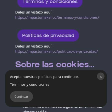
Términos y condiciones
Dales un vistazo aquí:
https://impactomaker.co/terminos-y-condiciones/
Políticas de privacidad
Dales un vistazo aquí:
https://impactomaker.co/politicas-de-privacidad/
Sobre las cookies...
Acepta nuestras políticas para continuar.
x
Usamos algunas cookies para mejorar tu experiencia
Términos y condiciones
en la plataforma. Aquí te explicamos cómo
funcionan:
Continuar
MoodleSession:
es esencial para mantenerte
conectado mientras navegas. Se borra cuando
cierras sesión.